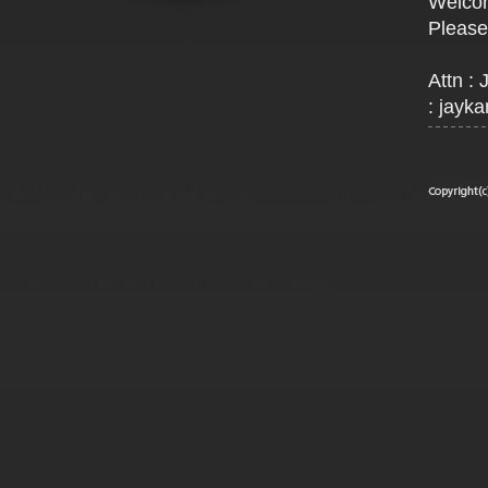
Welcom
Please
Attn :
:
jayk