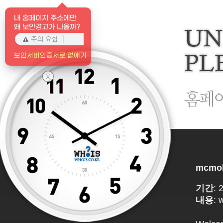
내 홈페이지 주소에만
왜 보안경고가 나올까?
보안서버인증서로 없애기
X
mcmol
기간
: 
내용
: